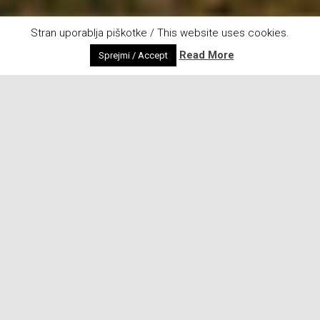
Stran uporablja piškotke / This website uses cookies.
Read More
Sprejmi / Accept
A vendarle je to poletje žal prevladoval dež, kar je
imelo za posledico veliko meglenih juter…
Lenart in Sveta Trojica