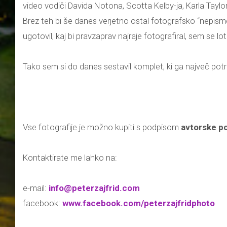
video vodiči Davida Notona, Scotta Kelby-ja, Karla Taylor
Brez teh bi še danes verjetno ostal fotografsko “nepismen
ugotovil, kaj bi pravzaprav najraje fotografiral, sem se 
Tako sem si do danes sestavil komplet, ki ga največ pot
Vse fotografije je možno kupiti s podpisom
avtorske po
Kontaktirate me lahko na:
e-mail:
info@peterzajfrid.com
facebook:
www.facebook.com/peterzajfridphoto