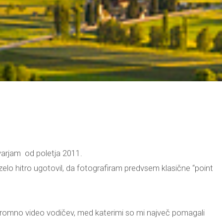
kvarjam od poletja 2011.
m zelo hitro ugotovil, da fotografiram predvsem klasične “point
gromno video vodičev, med katerimi so mi največ pomagali