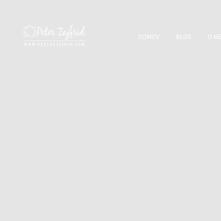
DOMOV
BLOG
O ME