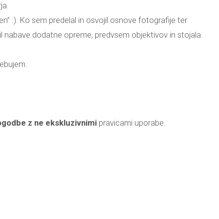
ja.
” :). Ko sem predelal in osvojil osnove fotografije ter
lotil nabave dodatne opreme, predvsem objektivov in stojala.
rebujem.
godbe z ne ekskluzivnimi
pravicami uporabe.