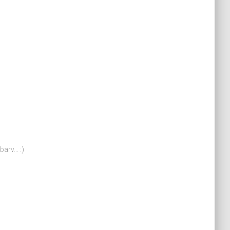
a in barv… :)