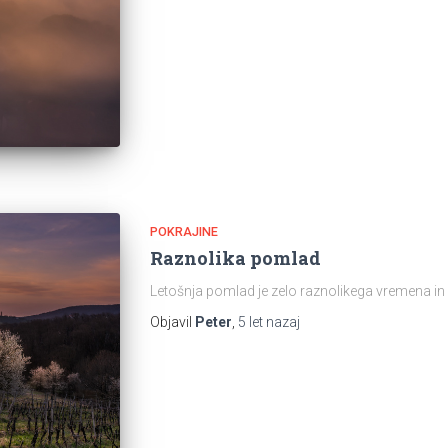
POKRAJINE
Raznolika pomlad
Letošnja pomlad je zelo raznolikega vremen
Objavil
Peter
,
5 let
nazaj