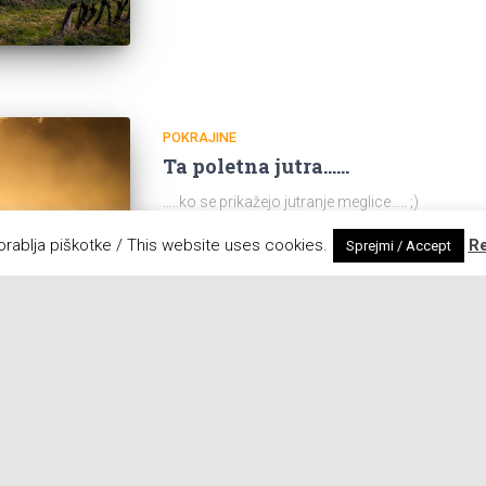
POKRAJINE
Ta poletna jutra……
…..ko se prikažejo jutranje meglice….. ;)
Objavil
Peter
,
6 let
nazaj
orablja piškotke / This website uses cookies.
R
Sprejmi / Accept