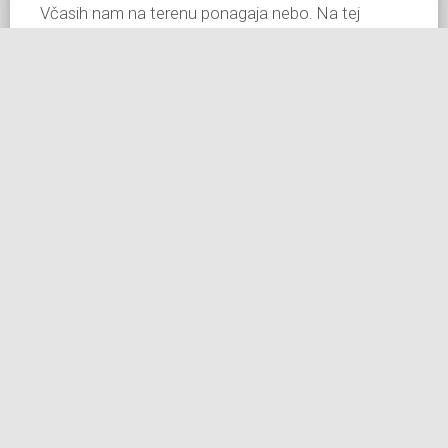
Včasih nam na terenu ponagaja nebo. Na tej
fotografiji Šmartnega na Pohorju se je na horizontu
pojavil črn oblak, ki je pokvaril sceno.
Tukaj je način, kako se to lahko popravi v
photoshopu.
1. Z orodjem za označevanje quick selection tool
označite spodnji del fotografije brez neba.
2. Z bližnjico control+J izrežete označen spodnji