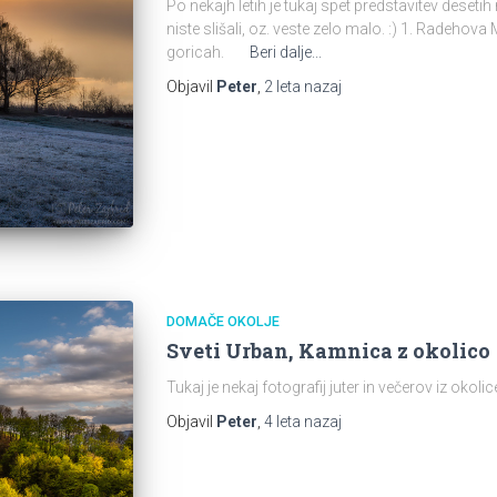
Po nekajh letih je tukaj spet predstavitev desetih 
niste slišali, oz. veste zelo malo. :) 1. Radehov
goricah.
Beri dalje...
Objavil
Peter
,
2 leta
nazaj
DOMAČE OKOLJE
Sveti Urban, Kamnica z okolico
Tukaj je nekaj fotografij juter in večerov iz 
Objavil
Peter
,
4 leta
nazaj