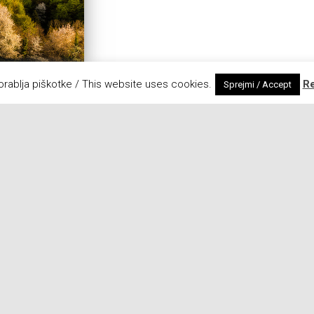
orablja piškotke / This website uses cookies.
R
Sprejmi / Accept
Jezik/language