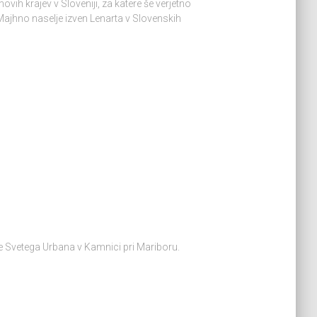
novih krajev v Sloveniji, za katere še verjetno
a Majhno naselje izven Lenarta v Slovenskih
okolice Svetega Urbana v Kamnici pri Mariboru.