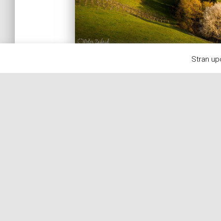
Stran up
Kategorije
(2)
ČRNO-BELA FOTOGRAFIJA
(24)
DOMAČE OKOLJE
(45)
IZLETI-DOPUSTI
(3)
NOVICE
(99)
POKRAJINE